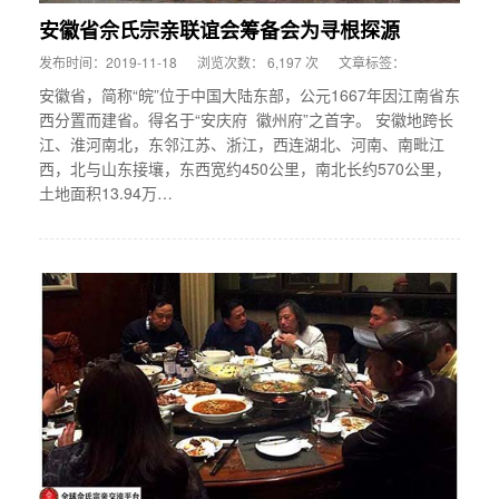
安徽省佘氏宗亲联谊会筹备会为寻根探源
发布时间：2019-11-18
浏览次数： 6,197 次
文章标签：
安徽省，简称“皖”位于中国大陆东部，公元1667年因江南省东
西分置而建省。得名于“安庆府 徽州府”之首字。 安徽地跨长
江、淮河南北，东邻江苏、浙江，西连湖北、河南、南毗江
西，北与山东接壤，东西宽约450公里，南北长约570公里，
土地面积13.94万…