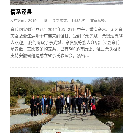
情系泾县
发布时间：2019-11-18
浏览次数： 4,932 次
文章标签：
佘氏网安徽泾县讯：2017年2月27日中午，重庆佘木、无为佘
志强及浙江湖州佘广连来到泾县，受到了佘光斌、佘贤斌等族
人欢迎。 我们听取了佘光斌、佘贤斌等族人介绍；泾县佘氏
是安徽一支比较多的支系，已有500多年历史，泾县佘氏极积
支持安徽省组建成立省佘氏联谊会，紧密…