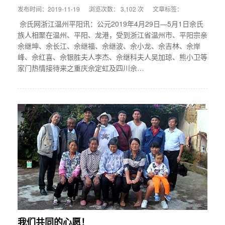
发布时间：2019-11-19
浏览次数： 3,102 次
文章标签：
佘氏网浙江温州平阳讯：公元2019年4月29日—­­5月1日佘氏
族人相聚在温州、平阳、龙港，受到浙江省温州市、平阳宗亲
佘继坤、佘长江、佘继福、佘继波、佘小龙、佘吉林、佘岸
峰、佘红喜、佘银胜夫人李杰、佘继科夫人吴加琼、熊小卫等
家门热情接待来之重庆佘定虹及四川佘…
我们共同的心愿！