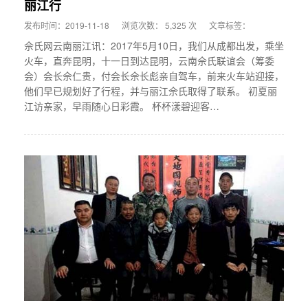
丽江行
发布时间：2019-11-18
浏览次数： 5,325 次
文章标签：
佘氏网云南丽江讯：2017年5月10日，我们从成都出发，乘坐
火车，直奔昆明，十一日到达昆明，云南佘氏联谊会（筹委
会）会长佘仁贵，付会长佘长彪亲自驾车，前来火车站迎接，
他们早已规划好了行程，并与丽江佘氏取得了联系。 初夏丽
江访亲家，早雨随心日彩霞。 杯杯漾碧迎客…