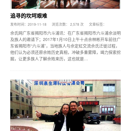
追寻的坎坷艰难
发布时间：2019-11-18
浏览次数： 2,578 次
文章标签：
佘氏网广东省揭阳市六斗浦讯：在广东省揭阳市六斗浦佘淡明
及族人的邀请下；2017年1月10日上午十点佘林彬开车前往广
东省揭阳市“六斗浦”，当地族人与佘定虹交流佘氏迁徙过程，
他们认为必须还原佘姓历史真相，冲破多重雾障，竭力探索挖
掘，让更多族人了解佘姓来历，这也就是…