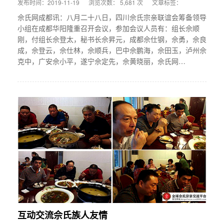
发布时间：2019-11-19
浏览次数： 5,681 次
文章标签：
佘氏网成都讯：八月二十八日，四川佘氏宗亲联谊会筹备领导
小组在成都华阳隆重召开会议，参加会议人员有：组长佘顺
刚，付组长佘登太，秘书长佘昇元，成都佘仕钢，佘勇，佘良
成，佘登云，佘仕林，佘顺兵，巴中佘鹏海，佘田玉，泸州佘
克中，广安佘小平，遂宁佘定先，佘黄晓丽，佘氏网…
互动交流佘氏族人友情