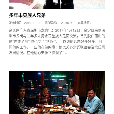
多年未见族人兄弟
发布时间：2019-11-18
浏览次数： 2,256 次
文章标签：
佘氏网广东省深圳市龙岗讯：2017年1月12日，佘定虹来到深
圳市龙岗与三年多未见佘玉玺族人见面交流，首先脱口而出的
是“你变了哦”“你也变了”“呵呵”，可以说的话题好多好多。问
问他的工作，一些他在做的事！他也关心佘氏联谊会及佘氏网
发展情况。在他精心安排下参观了“…