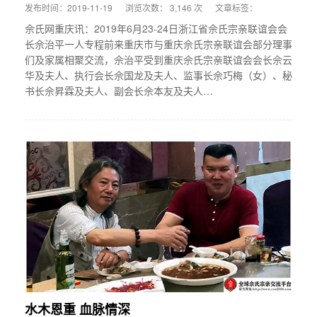
发布时间：2019-11-19
浏览次数： 3,146 次
文章标签：
佘氏网重庆讯：2019年6月23-24日浙江省佘氏宗亲联谊会会
长佘治平一人专程前来重庆市与重庆佘氏宗亲联谊会部分理事
们及家属相聚交流，佘治平受到重庆佘氏宗亲联谊会会长佘云
华及夫人、执行会长佘国龙及夫人、监事长佘巧梅（女）、秘
书长佘昇霖及夫人、副会长佘本友及夫人…
水木恩重 血脉情深