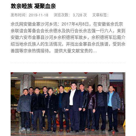
敦亲睦族 凝聚血亲
发布时间：2019-11-18
浏览次数： 3,728 次
文章标签：
佘氏网安徽金寨沙河乡讯：2017年4月8日，在安徽省佘氏宗
亲联谊会筹备会会长佘德水及执行会长佘志强一行六人，来到
安徽六安市金寨县沙河乡佘积德将军故乡，佘积德将军后裔介
绍当地佘氏族人的生活情况，并找出金寨县佘氏族谱，受到佘
善国等宗亲热情接待。 提供大量文献宝贵的…