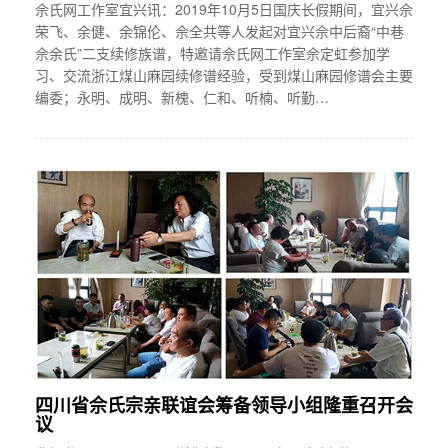
佘氏网工作室宜兴讯：2019年10月5日国庆长假期间，宜兴佘
荣飞、余健、余锦伦、佘全共等人发起对宜兴佘中后裔“中巷
佘余氏”二支续修族谱，特邀请佘氏网工作室佘定虹参加学
习、交流浙江煤山麻园续修谱经验，受到煤山麻园修谱会主要
编委；永明、成明、新槐、仁和、听楠、听勤…
四川省佘氏宗亲联谊会筹备领导小组隆重召开会
议