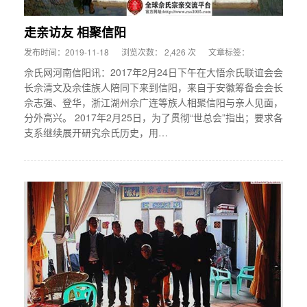
走亲访友 相聚信阳
发布时间：2019-11-18
浏览次数： 2,426 次
文章标签：
佘氏网河南信阳讯：2017年2月24日下午在大悟佘氏联谊会会
长佘清文及佘佳族人陪同下来到信阳，来自于安徽筹备会会长
佘志强、登华，浙江湖州佘广连等族人相聚信阳与亲人见面，
分外高兴。 2017年2月25日，为了贯彻“世总会”指出；要求各
支系继续展开研究佘氏历史，用…