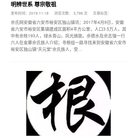
明辨世系 尊宗敬祖
发布时间：2019-11-18
浏览次数： 3,798 次
文章标签：
佘氏网安徽省六安市裕安区独山镇讯：2017年4月9日，安徽
省六安市裕安区集镇建成区面积4平方公里，人口3.5万人，其
中有佘姓193人，绿水青山，风光旖旎。佘德水及佘志强一行
六人在金寨佘氏族人介绍；寻根组一路寻找来到安徽省六安市
裕安区独山镇“天元堂”佘氏族人，受…