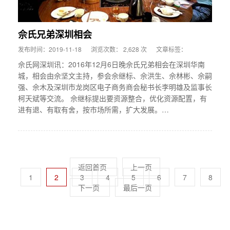
佘氏兄弟深圳相会
发布时间：2019-11-18
浏览次数： 2,628 次
文章标签：
佘氏网深圳讯：2016年12月6日晚佘氏兄弟相会在深圳华南
城，相会由佘坚文主持，参会佘继标、佘洪生、佘林彬、佘嗣
强、佘木及深圳市龙岗区电子商务商会秘书长李明雄及监事长
柯天斌等交流。 佘继标提出要资源整合，优化资源配置，有
进有退、有取有舍，按市场所需，扩大发展。…
返回首页
上一页
1
2
3
4
5
6
7
8
下一页
最后一页