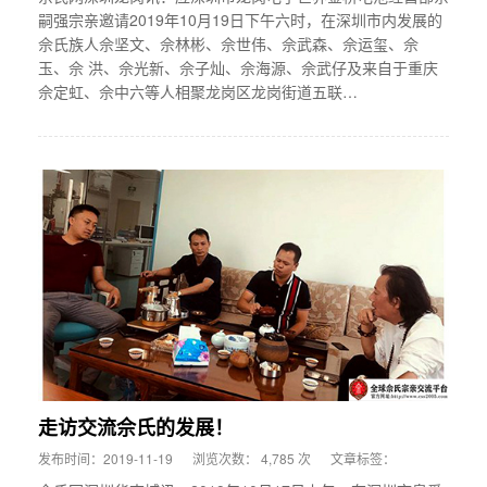
嗣强宗亲邀请2019年10月19日下午六时，在深圳市内发展的
佘氏族人佘坚文、佘林彬、佘世伟、佘武森、佘运玺、佘
玉、佘 洪、佘光新、佘子灿、佘海源、佘武仔及来自于重庆
佘定虹、佘中六等人相聚龙岗区龙岗街道五联…
走访交流佘氏的发展！
发布时间：2019-11-19
浏览次数： 4,785 次
文章标签：