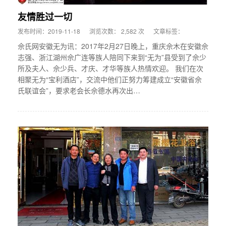
友情胜过一切
发布时间：2019-11-18
浏览次数： 2,582 次
文章标签：
佘氏网安徽无为讯：2017年2月27日晚上，重庆佘木在安徽佘
志强、浙江湖州佘广连等族人陪同下来到“无为”县受到了佘少
所及夫人、佘少兵、才庆、才华等族人热情欢迎。 我们在次
相聚无为“宝利酒店”，交流中他们正努力筹建成立“安徽省佘
氏联谊会”，要求老会长佘德水再次出…