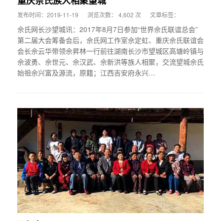
重庆佘氏族人相聚望城
发布时间：2019-11-19
浏览次数： 4,602 次
文章标签：
佘氏网长沙望城讯：2017年8月7日参加“世界佘氏联谊总会”
第二届大会筹备会后，佘氏网工作室佘定虹、重庆佘氏联谊会
会长佘云华带领佘昇林一行前往湖南长沙市望城区高塘岭镇与
佘波勇、佘世元、佘汉武、佘新洪等族人相聚，交流望城佘氏
始祖佘兴富及源流，原籍；江西吉安府永兴…