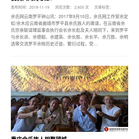
发布时间：2019-11-19
浏览次数： 2,605 次
文章标签：
佘氏网云南罗平钟山讯：2017年9月10日，佘氏网工作室佘定
虹/佘木应云南省曲靖市罗平县佘氏族人的邀请，在云南省佘
氏宗亲联谊理监事会执行会长佘长彪及夫人陪同下，来到罗平
与佘长进、佘德聪、佘建英、佘长胜、佘长平、佘万胜、佘明
选等交流罗平佘姓历史迁徙、繁衍过程，受…