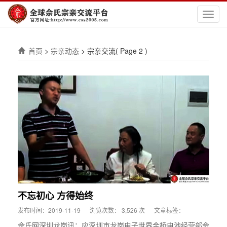
切
换
导
航
首页
>
宗亲动态
>
宗亲交流
( Page 2 )
不忘初心 方得始终
发布时间：2019-11-19
浏览次数： 3,526 次
文章标签：
佘氏网深圳龙岗讯：应深圳市龙岗电子世界金桥电池经营部佘