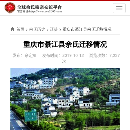
切
换
导
航
首页
>
佘氏历史
>
迁徙
>
重庆市綦江县佘氏迁移情况
重庆市綦江县佘氏迁移情况
发布：佘定虹
发布时间：2019-10-12
浏览次数：7,237
次