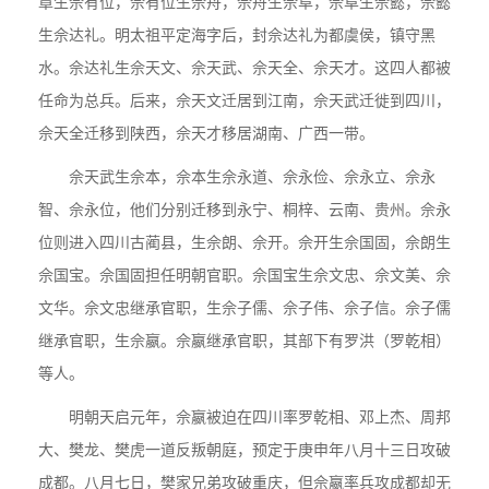
章生佘有位，佘有位生佘舟，佘舟生佘阜，佘阜生佘懿，佘懿
生佘达礼。明太祖平定海字后，封佘达礼为都虞侯，镇守黑
水。佘达礼生佘天文、佘天武、佘天全、佘天才。这四人都被
任命为总兵。后来，佘天文迁居到江南，佘天武迁徙到四川，
佘天全迁移到陕西，佘天才移居湖南、广西一带。
佘天武生佘本，佘本生佘永道、佘永俭、佘永立、佘永
智、佘永位，他们分别迁移到永宁、桐梓、云南、贵州。佘永
位则进入四川古蔺县，生佘朗、佘开。佘开生佘国固，佘朗生
佘国宝。佘国固担任明朝官职。佘国宝生佘文忠、佘文美、佘
文华。佘文忠继承官职，生佘子儒、佘子伟、佘子信。佘子儒
继承官职，生佘嬴。佘嬴继承官职，其部下有罗洪（罗乾相）
等人。
明朝天启元年，佘嬴被迫在四川率罗乾相、邓上杰、周邦
大、樊龙、樊虎一道反叛朝庭，预定于庚申年八月十三日攻破
成都。八月七日，樊家兄弟攻破重庆，但佘嬴率兵攻成都却无