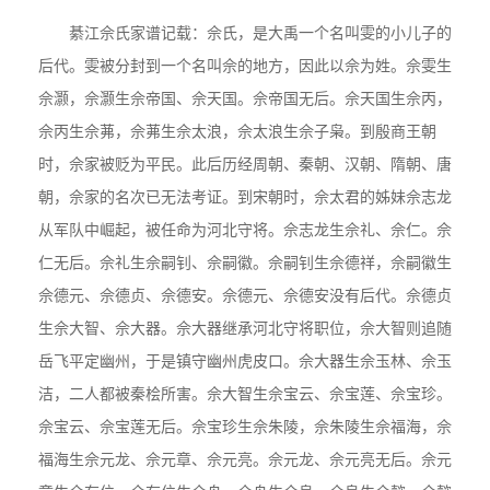
綦江佘氏家谱记载：佘氏，是大禹一个名叫雯的小儿子的
后代。雯被分封到一个名叫佘的地方，因此以佘为姓。佘雯生
佘灏，佘灏生佘帝国、佘天国。佘帝国无后。佘天国生佘丙，
佘丙生佘茀，佘茀生佘太浪，佘太浪生佘子枭。到殷商王朝
时，佘家被贬为平民。此后历经周朝、秦朝、汉朝、隋朝、唐
朝，佘家的名次已无法考证。到宋朝时，佘太君的姊妹佘志龙
从军队中崛起，被任命为河北守将。佘志龙生佘礼、佘仁。佘
仁无后。佘礼生佘嗣钊、佘嗣徽。佘嗣钊生佘德祥，佘嗣徽生
佘德元、佘德贞、佘德安。佘德元、佘德安没有后代。佘德贞
生佘大智、佘大器。佘大器继承河北守将职位，佘大智则追随
岳飞平定幽州，于是镇守幽州虎皮口。佘大器生佘玉林、佘玉
洁，二人都被秦桧所害。佘大智生佘宝云、佘宝莲、佘宝珍。
佘宝云、佘宝莲无后。佘宝珍生佘朱陵，佘朱陵生佘福海，佘
福海生佘元龙、佘元章、佘元亮。佘元龙、佘元亮无后。佘元