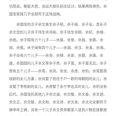
功而返。朝庭大怒，派出大部队前往征讨，结果两败俱伤，佘
国宝家族几乎全部死于这场战祸。
佘国宝的次子佘文美生佘子昭、佘子闻、佘子全。其长子
佘文忠的儿子佘子伟生佘鸿祐，佘子信生佘纲、佘纪、佘绪、
佘统。佘子昭有六个儿子——佘昊、佘旻、佘昌、佘鼎、佘
旭、佘冕。佘子闻有四个儿子——佘湖、佘汉、佘淮、佘海。
佘子全有六个儿子——佘尧、佘舜、佘崇、佘楚、佘唐、佘
虞。佘国固的儿子佘文莘佘子贵、佘子富。佘子富无后。佘子
贵有五个儿子——佘鸾、佘凤、佘龙、佘虎、佘豹。佘鸾娶周
瑶尉的女儿为妻，佘凤娶了担任千户一职的母朝阳的女儿，佘
龙娶了李校尉的女儿，佘虎娶了永宁李总兵的女儿，佘豹没有
后代。佘国宝的其他儿子佘文诚、佘文敬、佘文泰、佘文道、
佘文正、佘文联、佘文和、佘文述、佘文良、佘文光全都死于
庚申年之祸，另有一个儿子佘文贵带着家人逃到少数民族聚居