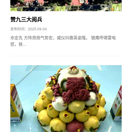
赞九三大阅兵
发布时间：2025-09-04
佘定先 方阵昂扬气势宏，威仪抖擞英姿隆。 银鹰呼啸雷电
怒，铁…