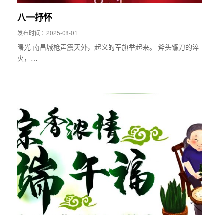
八一抒怀
发布时间：2025-08-01
曙光 南昌城枪声震天外，起义的军旗举起来。 斧头镰刀的淬
火，…