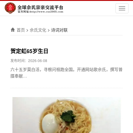
切
换
导
航
首页
>
佘氏文化
>
诗词对联
贺定虹65岁生日
发布时间：2026-06-08
六十五岁莫白活，寻根问祖跑全国。开通网站歌佘氏，撰写普
牒奉献…