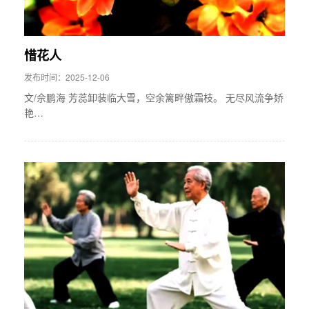
惜花人
发布时间：2025-12-06
文/佘鹏海 芳蕊卸装临大雪，空余篱畔傲霜枝。 无尽风流争娇
艳…