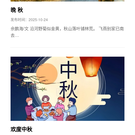
晚 秋
发布时间：2025-10-24
佘鹏海/文 沿河野菊似金黄，秋山落叶铺林荒。 飞燕别家已南
去…
欢度中秋