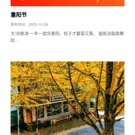
重阳节
发布时间：2025-10-29
文/佘鹏海 一年一度庆重阳，桂子才馨菊又黄。 媪妪涂脂歌舞
起…