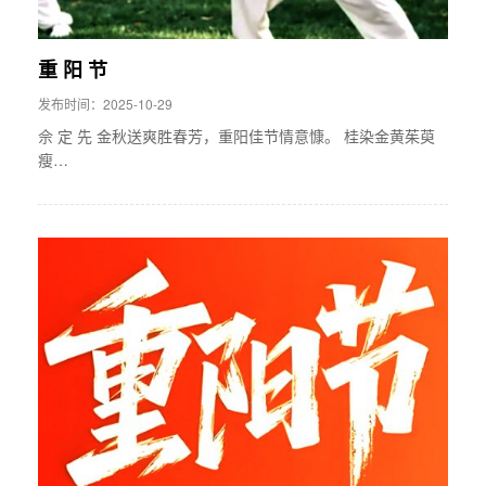
重 阳 节
发布时间：2025-10-29
佘 定 先 金秋送爽胜春芳，重阳佳节情意慷。 桂染金黄茱萸
瘦…