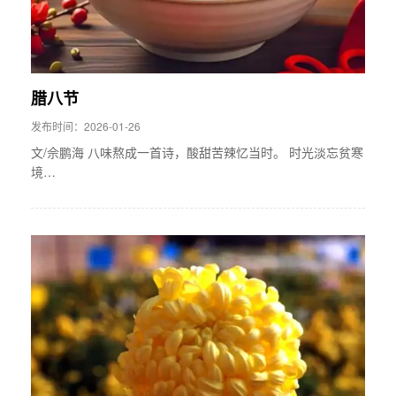
腊八节
发布时间：2026-01-26
文/佘鹏海 八味熬成一首诗，酸甜苦辣忆当时。 时光淡忘贫寒
境…