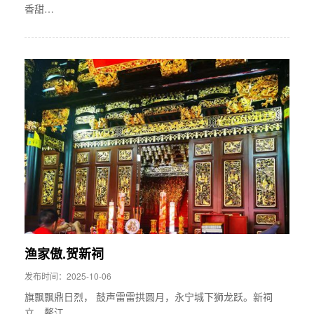
香甜…
渔家傲.贺新祠
发布时间：2025-10-06
旗飘飘鼎日烈， 鼓声雷雷拱圆月，永宁城下狮龙跃。新祠
立，鳌江…