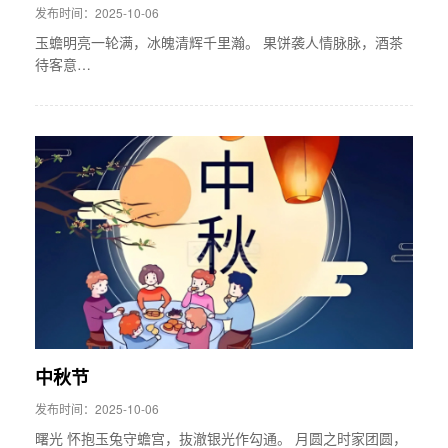
发布时间：2025-10-06
玉蟾明亮一轮满，冰魄清辉千里瀚。 果饼袭人情脉脉，酒茶
待客意…
中秋节
发布时间：2025-10-06
曙光 怀抱玉兔守蟾宫，抜澈银光作勾通。 月圆之时家团圆，