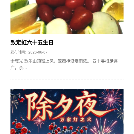
致定虹六十五生日
发布时间：2026-06-07
佘曙光 歌乐山顶嶺上风，翠薇掩没烟雨浓。 四十寻根足迹
广，佘…