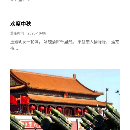
欢度中秋
发布时间：2025-10-06
玉蟾明亮一轮满， 冰魄清辉千里瀚。 果饼袭人情脉脉， 酒茶
待…