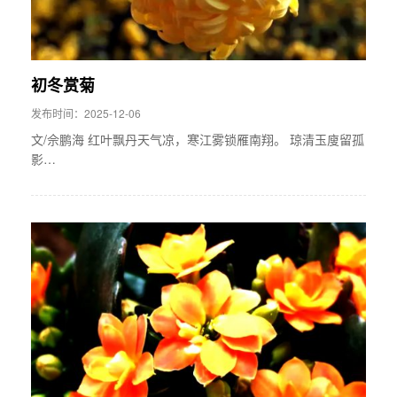
初冬赏菊
发布时间：2025-12-06
文/佘鹏海 红叶飘丹天气凉，寒江雾锁雁南翔。 琼清玉廋留孤
影…