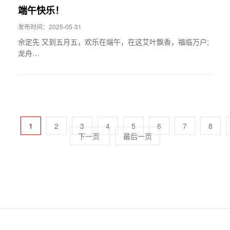
端午快乐！
发布时间：2025-05-31
佘定先 又到五月五，欢乐在端午，在这艾叶飘香，福临万户;
龙舟…
1
2
3
4
5
6
7
8
下一页
最后一页