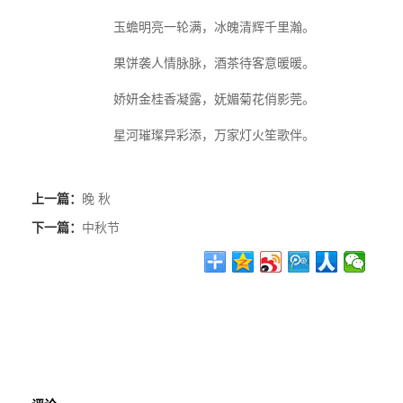
玉蟾明亮一轮满，冰魄清辉千里瀚。
果饼袭人情脉脉，酒茶待客意暖暖。
娇妍金桂香凝露，妩媚菊花俏影莞。
星河璀璨异彩添，万家灯火笙歌伴。
上一篇：
晚 秋
下一篇：
中秋节