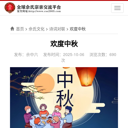
切
换
导
航
首页
>
佘氏文化
>
诗词对联
>
欢度中秋
欢度中秋
发布：佘中六
发布时间：2025-10-06
浏览次数：690
次