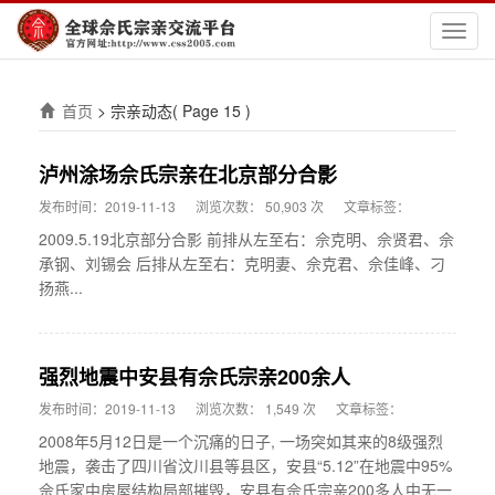
切
换
导
航
首页
>
宗亲动态
( Page 15 )
泸州涂场佘氏宗亲在北京部分合影
发布时间：2019-11-13
浏览次数： 50,903 次
文章标签：
2009.5.19北京部分合影 前排从左至右：佘克明、佘贤君、佘
承钢、刘锡会 后排从左至右：克明妻、佘克君、佘佳峰、刁
扬燕...
强烈地震中安县有佘氏宗亲200余人
发布时间：2019-11-13
浏览次数： 1,549 次
文章标签：
2008年5月12日是一个沉痛的日子, 一场突如其来的8级强烈
地震，袭击了四川省汶川县等县区，安县“5.12”在地震中95%
佘氏家中房屋结构局部摧毁，安县有佘氏宗亲200多人中无一