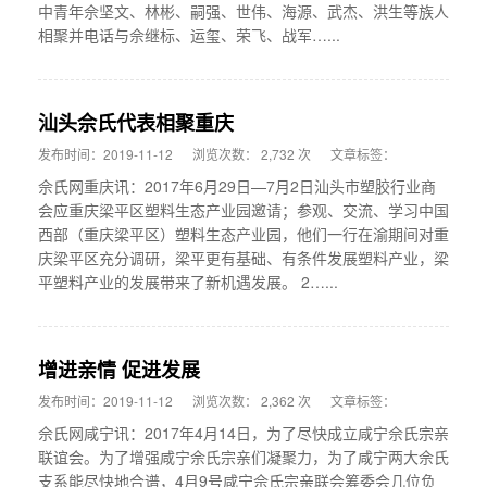
中青年佘坚文、林彬、嗣强、世伟、海源、武杰、洪生等族人
相聚并电话与佘继标、运玺、荣飞、战军…...
汕头佘氏代表相聚重庆
发布时间：2019-11-12
浏览次数： 2,732 次
文章标签：
佘氏网重庆讯：2017年6月29日—7月2日汕头市塑胶行业商
会应重庆梁平区塑料生态产业园邀请；参观、交流、学习中国
西部（重庆梁平区）塑料生态产业园，他们一行在渝期间对重
庆梁平区充分调研，梁平更有基础、有条件发展塑料产业，梁
平塑料产业的发展带来了新机遇发展。 2…...
增进亲情 促进发展
发布时间：2019-11-12
浏览次数： 2,362 次
文章标签：
佘氏网咸宁讯：2017年4月14日，为了尽快成立咸宁佘氏宗亲
联谊会。为了增强咸宁佘氏宗亲们凝聚力，为了咸宁两大佘氏
支系能尽快地合谱，4月9号咸宁佘氏宗亲联会筹委会几位负