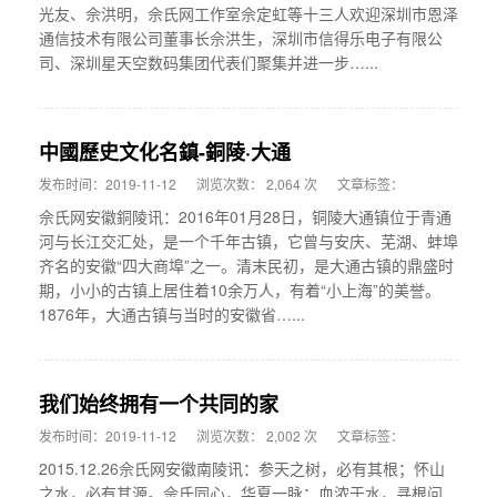
光友、佘洪明，佘氏网工作室佘定虹等十三人欢迎深圳市恩泽
通信技术有限公司董事长佘洪生，深圳市信得乐电子有限公
司、深圳星天空数码集团代表们聚集并进一步…...
中國歷史文化名鎮-銅陵·大通
发布时间：2019-11-12
浏览次数： 2,064 次
文章标签：
佘氏网安徽銅陵讯：2016年01月28日，铜陵大通镇位于青通
河与长江交汇处，是一个千年古镇，它曾与安庆、芜湖、蚌埠
齐名的安徽“四大商埠”之一。清末民初，是大通古镇的鼎盛时
期，小小的古镇上居住着10余万人，有着“小上海”的美誉。
1876年，大通古镇与当时的安徽省…...
我们始终拥有一个共同的家
发布时间：2019-11-12
浏览次数： 2,002 次
文章标签：
2015.12.26佘氏网安徽南陵讯：参天之树，必有其根；怀山
之水，必有其源。佘氏同心，华夏一脉；血浓于水，寻根问