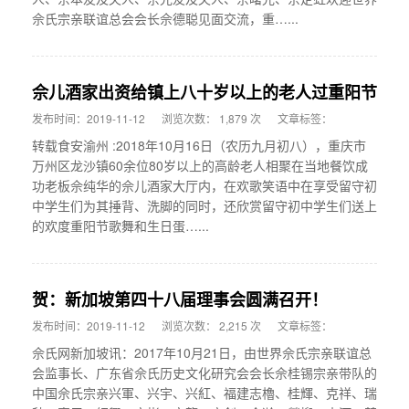
佘氏宗亲联谊总会会长佘德聪见面交流，重…...
佘儿酒家出资给镇上八十岁以上的老人过重阳节
发布时间：2019-11-12
浏览次数： 1,879 次
文章标签：
转载食安渝州 :2018年10月16日（农历九月初八），重庆市
万州区龙沙镇60余位80岁以上的高龄老人相聚在当地餐饮成
功老板佘纯华的佘儿酒家大厅内，在欢歌笑语中在享受留守初
中学生们为其捶背、洗脚的同时，还欣赏留守初中学生们送上
的欢度重阳节歌舞和生日蛋…...
贺：新加坡第四十八届理事会圆满召开！
发布时间：2019-11-12
浏览次数： 2,215 次
文章标签：
佘氏网新加坡讯：2017年10月21日，由世界佘氏宗亲联谊总
会监事长、广东省佘氏历史文化研究会会长佘桂锡宗亲带队的
中国佘氏宗亲兴軍、兴宇、兴紅、福建志櫓、桂輝、克祥、瑞