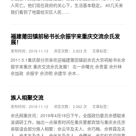
人死亡。他们现在政府的关心下，生活基本稳定。 40几天来
我们看到了地震给灾区人民…...
福建莆田镇前秘书长佘振宇来重庆交流佘氏发
展！
发布时间：2019-11-13
浏览次数： 2,923 次
文章标签：
2011.5.1重庆部分宗亲欢迎福建莆田镇前佘氏大宗祠秘书长佘
振宇来重庆 重庆交流佘氏发展！ 左一佘曙光 佘贵富 佘升林
佘加政 佘振宇 佘洪明 佘建华 佘木...
族人相聚交流
发布时间：2019-11-12
浏览次数： 2,062 次
文章标签：
佘氏网重庆讯：2019年4月18日下午，全国政忇委员佘德聪来
渝调研工作，抽岀一点保贵时间在重庆雾都宾馆与重庆佘氏宗
亲联谊会部分族人相聚：佘云华及夫人、佘巧梅、佘昇霖及夫
人、佘本友及夫人、佘光友及夫人、佘曙光、佘定虹欢迎世界