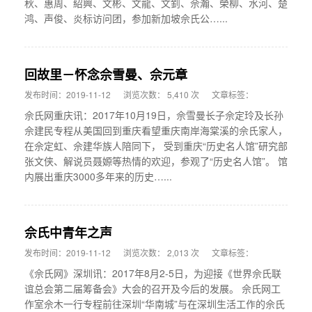
秋、惠周、紹興、文彬、文龍、文釗、佘瀚、榮柳、水河、楚
鸿、声俊、炎标访问团，参加新加坡佘氏公…...
回故里－怀念佘雪曼、佘元章
发布时间：2019-11-12
浏览次数： 5,410 次
文章标签：
佘氏网重庆讯：2017年10月19日，佘雪曼长子佘定玲及长孙
佘建民专程从美国回到重庆看望重庆南岸海棠溪的佘氏家人，
在佘定虹、佘建华族人陪同下， 受到重庆“历史名人馆”研究部
张文侠、解说员聂嫄等热情的欢迎，参观了“历史名人馆”。 馆
内展出重庆3000多年来的历史…...
佘氏中青年之声
发布时间：2019-11-12
浏览次数： 2,013 次
文章标签：
《佘氏网》深圳讯：2017年8月2-5日，为迎接《世界佘氏联
谊总会第二届筹备会》大会的召开及今后的发展。 佘氏网工
作室佘木一行专程前往深圳“华南城”与在深圳生活工作的佘氏