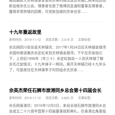
莆田鎮前大宗祠理事會俊夙宗亲的微伩說会长福仁將率团訪問
新加坡佘氏公会，理事會也發了微博訊息通知董事及理事會，
獲得非常熱情的回嚮，可見新加坡的宗亲也非…...
十九年重返故里
发布时间：2019-11-12
浏览次数： 2,018 次
文章标签：
佘氏网四川安岳县天林镇讯：2017年1月24日应天林镇金银湾
佘国仲邀请重庆佘定虹来到天林镇金银湾，下午在宗亲指引
下，上世纪1998年（年三十）佘定虹独自一人到天林镇了解
佘氏迁徙情况，十九年弹子一辉间。离开天林镇已经十九年头
了，可是居住在天林镇李子村四组佘氏宗亲…...
佘英杰荣任石狮市旅港同乡总会第十四届会长
发布时间：2019-11-12
浏览次数： 4,820 次
文章标签：
佘氏网香港讯：2016年12月3日，来自全球石狮市旅港同乡总
会成立二十六周年暨第十四届董事就职典礼，在香港北角富临