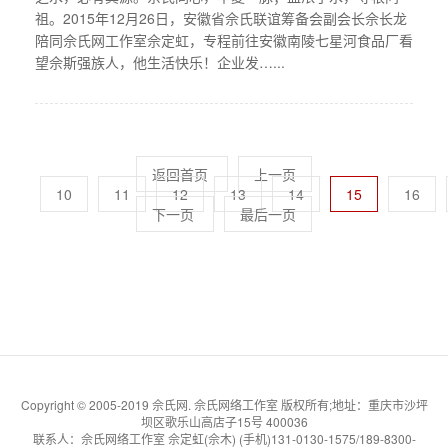
祖。2015年12月26日，安徽省佘氏联谊筹备会副会长佘长龙
陪同佘氏网工作室佘定虹，专程前往安徽南陵七星河食品厂看
望佘斯强族人，他生活快乐！企业发…...
返回首页
上一页
10
11
12
13
14
15
16
下一页
最后一页
Copyright © 2005-2019 佘氏网. 佘氏网络工作室 版权所有;地址：重庆市沙坪
坝区歌乐山高店子15号 400036
联系人：佘氏网络工作室 佘定虹(佘木) (手机)131-0130-1575/189-8300-