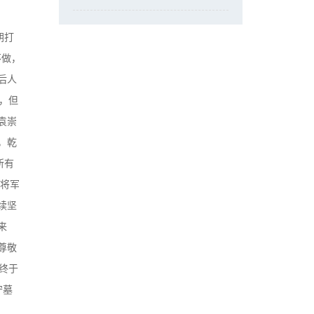
朝打
不做，
后人
，但
袁崇
，乾
所有
大将军
续坚
来
尊敬
终于
守墓