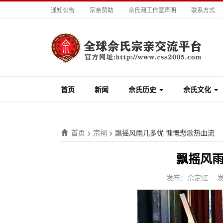
通知公告
宗亲赞助
佘氏网工作室声明
联系方式
首页
新闻
佘氏历史
佘氏文化
首页
>
宗祠
>
飘摇风雨几多忧 慷慨悲歌热血流
飘摇风雨
发布：佘定虹
发