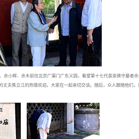
，佘勇、佘小辉、佘木前往北京广渠门广东义园，看望第十七代袁崇焕守墓者佘
的丈夫焦立江的热情欢迎。大家在一起亲切交谈。随后，众人跟随他们，