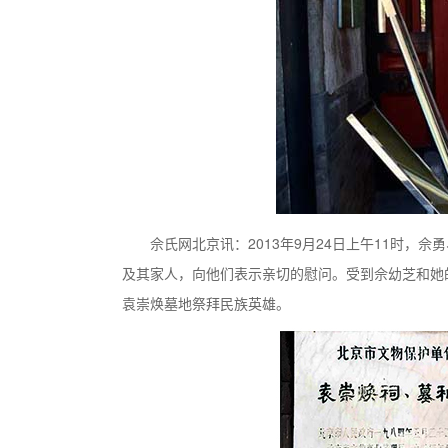
佘氏网北京讯：2013年9月24日上午11时
及其家人，向他们表示亲切的慰问。受到佘幼芝和她
袁崇焕墓地祭拜民族英雄。