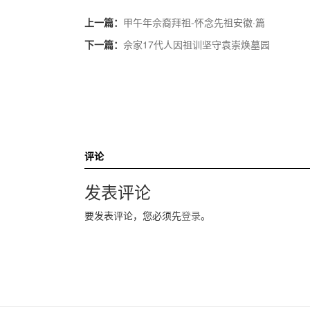
上一篇：
甲午年佘裔拜祖-怀念先祖安徽·篇
下一篇：
佘家17代人因祖训坚守袁崇焕墓园
评论
发表评论
要发表评论，您必须先
登录
。