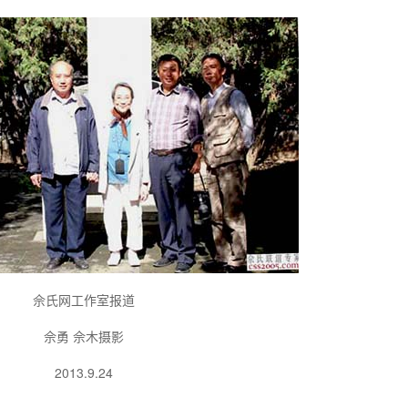
佘氏网工作室报道
佘勇 佘木摄影
2013.9.24