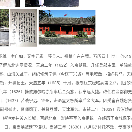
后金英雄。字自如，又字元素。藤县人。祖籍广东东莞。万历四十七年（161
了解东北边塞情况。天启二年（1622）入京朝觐，升任兵部主事。单骑
事、山海关监军。组织修筑宁远（今辽宁兴城）等地城堡，招练兵马。天
边镇，开疆拓土。天启五年（1625）十月，抵制辽东经略高第之命，拒绝
六年（1626）挫败努尔哈赤所率后金劲旅，获宁远大捷。改任右佥都御
年（1627）苦战宁远、锦州，击退皇太极所率后金大军。因受宦官魏忠
右副都御史，督师蓟辽，兼督登莱、天津军务。崇祯二年（1629）袁崇焕
，绕道龙井关入长城，直趋北京。崇焕率军入京拒敌。在经历了京城保卫
一日，袁崇焕被逮下诏狱。崇祯三年（1630）八月以“付托不效，专事欺