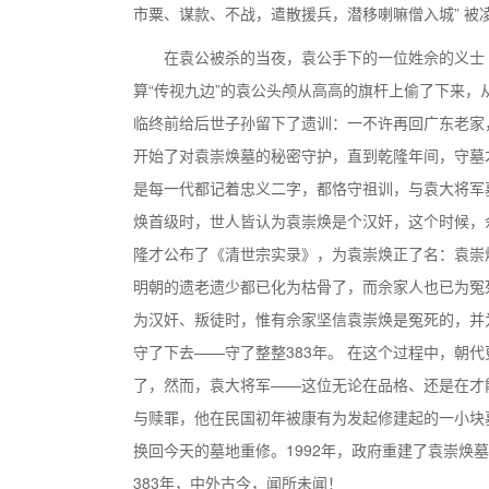
市粟、谋款、不战，遣散援兵，潜移喇嘛僧入城” 被
在袁公被杀的当夜，袁公手下的一位姓佘的义士
算“传视九边”的袁公头颅从高高的旗杆上偷了下来，
临终前给后世子孙留下了遗训：一不许再回广东老家
开始了对袁崇焕墓的秘密守护，直到乾隆年间，守墓
是每一代都记着忠义二字，都恪守祖训，与袁大将军
焕首级时，世人皆认为袁崇焕是个汉奸，这个时候，
隆才公布了《清世宗实录》，为袁崇焕正了名：袁崇
明朝的遗老遗少都已化为枯骨了，而佘家人也已为冤
为汉奸、叛徒时，惟有佘家坚信袁崇焕是冤死的，并
守了下去——守了整整383年。 在这个过程中，朝
了，然而，袁大将军——这位无论在品格、还是在才
与赎罪，他在民国初年被康有为发起修建起的一小块
换回今天的墓地重修。1992年，政府重建了袁崇焕
383年，中外古今，闻所未闻！