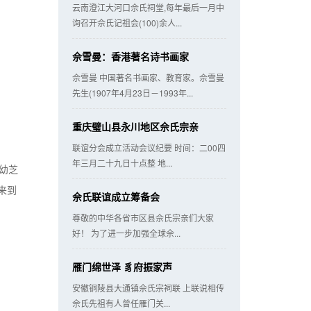
云南澄江大河口佘氏祠堂,每年最后一月中
询召开佘氏记祖会(100)余人...
佘雪曼：香港著名诗书画家
佘雪曼 中国著名书画家、教育家。佘雪曼
先生(1907年4月23日－1993年...
重庆璧山县永川地区佘氏宗亲
联谊分会成立活动会议纪要 时间：二00四
年三月二十九日十点整 地...
幼芝
来到
佘氏联谊成立筹备会
尊敬的中华各省市区县佘氏宗亲们大家
好！ 为了进一步加强全球佘...
雁门绵世泽 豸府振家声
安徽铜陵县大通镇佘氏宗祠联 上联说相传
佘氏先祖有人曾任雁门关...