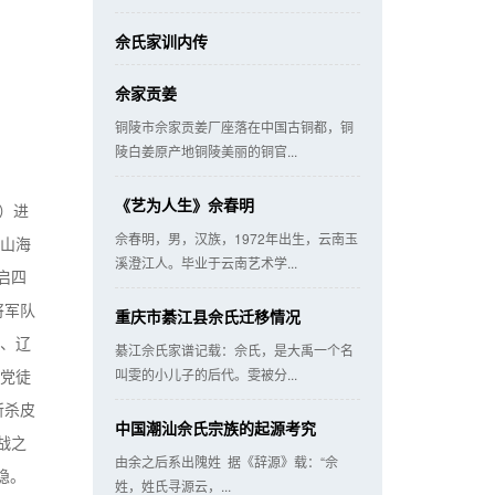
佘氏家训内传
佘家贡姜
铜陵市佘家贡姜厂座落在中国古铜都，铜
陵白姜原产地铜陵美丽的铜官...
《艺为人生》佘春明
9）进
佘春明，男，汉族，1972年出生，云南玉
赴山海
溪澄江人。毕业于云南艺术学...
启四
将军队
重庆市綦江县佘氏迁移情况
史、辽
綦江佘氏家谱记载：佘氏，是大禹一个名
贤党徒
叫雯的小儿子的后代。雯被分...
斩杀皮
中国潮汕佘氏宗族的起源考究
战之
由余之后系出隗姓 据《辞源》载：“佘
隐。
姓，姓氏寻源云，...