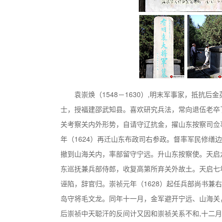
袁崇焕（1548－1630）,明末军事家，抵抗
士，授福建邵武知县。喜欢研究兵法，常向退伍老卒
关考察关内外形势，自请守辽抗金，擢山东按察司佥
年（1624）再迁山东布政司右参政。督率军民修缮
撤到山海关内，率部留守宁远。升山东按察使。天启
东巡抚兼兵部侍郎，收复高第所弃关外故土。天启七
诬陷，辞官归。崇祯元年（1628）起任兵部尚书兼
岛守将毛文龙。同年十一月，金军避开宁远、山海关
后崇祯中天聪汗的反间计又因和崇祯关系不和,十二月