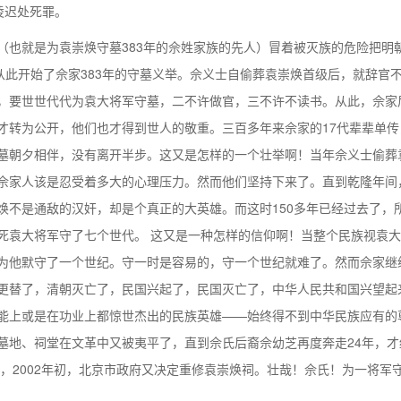
凌迟处死罪。
（也就是为袁崇焕守墓383年的佘姓家族的先人）冒着被灭族的危险把明
从此开始了佘家383年的守墓义举。佘义士自偷葬袁崇焕首级后，就辞官
，要世世代代为袁大将军守墓，二不许做官，三不许不读书。从此，佘家
才转为公开，他们也才得到世人的敬重。三百多年来佘家的17代辈辈单传
墓朝夕相伴，没有离开半步。这又是怎样的一个壮举啊！当年佘义士偷葬
佘家人该是忍受着多大的心理压力。然而他们坚持下来了。直到乾隆年间
焕不是通敌的汉奸，却是个真正的大英雄。而这时150多年已经过去了，
死袁大将军守了七个世代。 这又是一种怎样的信仰啊！当整个民族视袁
为他默守了一个世纪。守一时是容易的，守一个世纪就难了。然而佘家继
代更替了，清朝灭亡了，民国兴起了，民国灭亡了，中华人民共和国兴望起
能上或是在功业上都惊世杰出的民族英雄——始终得不到中华民族应有的
墓地、祠堂在文革中又被夷平了，直到佘氏后裔佘幼芝再度奔走24年，才
墓，2002年初，北京市政府又决定重修袁崇焕祠。壮哉！佘氏！为一将军