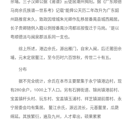
佘埔。三子汉卿公据《莆谱》云徒居潮州揭阳。据《广东顺德
马岗佘氏族谱—世系考》记载“能舜公天历二年改升为广东韶
州路推官末久，致政因增城朱光卿作乱移居番禺县城西厢居。
长子贵卿随例入籍以例授番禺沙湾都巡按復迁于马岗。”是以
粤顺德派与闽泉郡派系同一支也。
综上所述，港边佘氏，源出雁门，自宋入闽，后迁莆田佘
埔，元末定居鳌江，至今历时六百馀秋，传世二十有五。
分布
据不完全统计，佘氏在本市主要聚集于永宁镇港边村，现
有280余户，1000上下人口。另有石狮街道、锦尚镇港前村、
宝盖镇杆头村、玩东村、宝盖镇玉浦村、祥芝镇湖前厝村、永
宁居委会均有集居。 鳌江佘氏，源远流长，元基鳌里，瓜瓞
绵延。其族繁衍，遍及九州，人才辈出，硕果累累