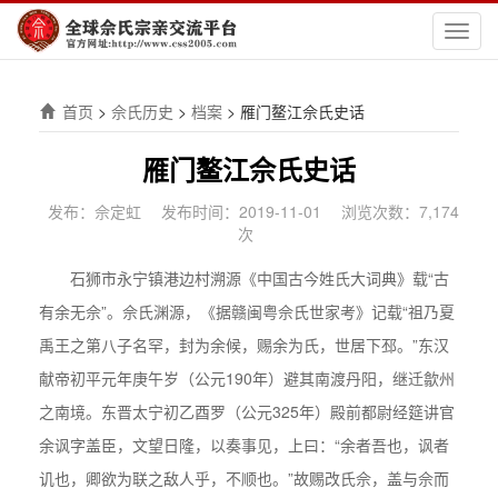
切
换
导
航
首页
>
佘氏历史
>
档案
>
雁门鳌江佘氏史话
雁门鳌江佘氏史话
发布：佘定虹
发布时间：2019-11-01
浏览次数：7,174
次
石狮市永宁镇港边村溯源《中国古今姓氏大词典》载“古
有余无佘”。佘氏渊源，《据赣闽粤佘氏世家考》记载“祖乃夏
禹王之第八子名罕，封为余候，赐余为氏，世居下邳。”东汉
献帝初平元年庚午岁（公元190年）避其南渡丹阳，继迁歙州
之南境。东晋太宁初乙酉罗（公元325年）殿前都尉经筵讲官
余讽字盖臣，文望日隆，以奏事见，上曰：“余者吾也，讽者
讥也，卿欲为联之敌人乎，不顺也。”故赐改氏佘，盖与佘而