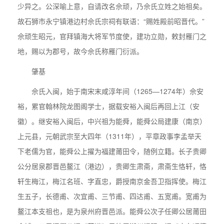
少异之。公深喻上意，自请改名佘顽，乃佘氏立姓之始祖矣。
故石狮市永宁镇港边村佘氏宗祠有联语：“赐姓殿前昭晋代。”
佘顽生昭元，官拜镇海大将军节度使，建功立勋，敕封雁门之
地，赐以为郡号，故今佘氏称雁门衍派。
肇基
佘氏入闽，始于南宋末咸淳年间（1265—1274年）佘安
裕，累官翰林院龙图阁学士，据载安裕入闽后再回上江（安
徽）。继安裕入闽后，中兴祖为能舜，能舜公局建康（南京）
上元县，元朝武宗至大四年（1311年），平章政事李孟举天
下老儒为官，能舜公上擢为福建莆田令，随例立籍。长子贵卿
公分居泉郡晋邑鳌江（港边），贵卿生肃斋，肃斋生恪轩，恪
轩生梅江，梅江名班、字直忠，爵授南京金吾卫指挥使。梅江
生五子，长德甫、次宜甫、三节甫、四达甫、五宽甫。宽甫为
鳌江本支祖也，是为泉州府晋邑派。能舜公次子任卿公居莆田