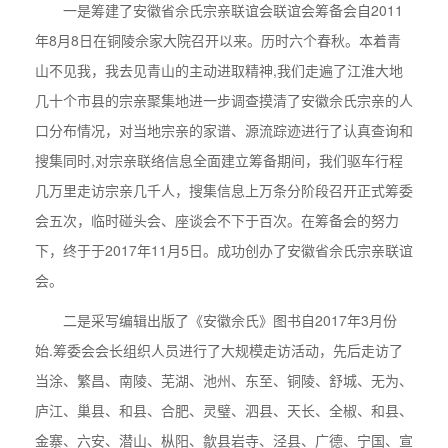
一是筹建了安徽省佘氏宗亲联谊会联谊会筹备会自2011
年8月8日在铜陵佘家大院召开以来。历时六个春秋。本着青
山不见我，我去见青山的主动进取精神,我们走遍了江淮大地
几十个市县的宗亲聚集地进一步调查摸清了安徽佘氏宗亲的人
口分布情况，对当地宗亲的家谱、源流踪迹进行了认真查询和
搜集同时,对宗亲联络信息全面建立筹备期间，我们驱车行程
几万里走访宗亲几千人，搜集信息上万条分阶段召开正式筹委
会五次，临时碰头会、座谈会不下于百次。在筹备会的努力
下，终于于2017年11月5日。成功创办了安徽省佘氏宗亲联谊
会。
二是采写编辑出版了《安徽佘氏》图书自2017年3月份
始.筹委会会长组织人员进行了大规模走访活动，先后走访了
当涂、繁昌、南陵、芜湖、池州、东至、铜陵、舒城、无为、
庐江、巢县、和县、合肥、灵璧、泗县、天长、全椒、和县、
金寨、六安、潜山、枞阳、歙县岩寺、泾县、广德、宁国、宣