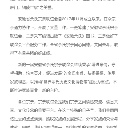
雁门，铜陵世家”之美誉。
安徽省佘氏宗亲联谊会自2017年11月成立以来，在众宗
亲通力协作下，开展了大量工作，一是筹建了安徽省佘氏宗亲
联谊会，二是采写编辑出版了《安徽佘氏》图书，三是做好了
联谊会平台服务工作，全省佘氏宗亲同心同德，共同奋斗，取
得了有目共睹的好成绩。
新的一届安徽省佘氏宗亲联谊会继续秉承“增进亲情，守
望相助，培育英才，促进发展”的佘氏宗旨，弘扬祖德，传承
家族理念，以推动“世界佘氏历史文化博物馆”建设为重点，不
断推进家族事业上新的台阶。
各位宗亲，宗亲联谊会是我们宗亲之间情感交流、信息共
享、文化传承的重要平台。在这个特殊的日子里，我们共同回
忆过去的点点滴滴，感叹家族的发展历程，分享家族的荣誉与
成就。同时，我们也展望未来，规划家族的发展蓝图，为家族