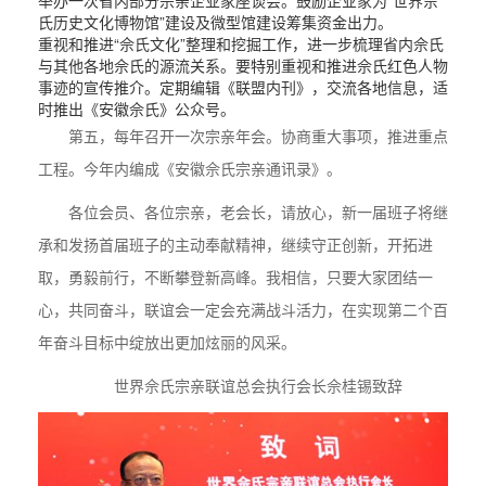
举办一次省内部分宗亲企业家座谈会。鼓励企业家为“世界佘
氏历史文化博物馆”建设及微型馆建设筹集资金出力。
重视和推进“佘氏文化”整理和挖掘工作，进一步梳理省内佘氏
与其他各地佘氏的源流关系。要特别重视和推进佘氏红色人物
事迹的宣传推介。定期编辑《联盟内刊》，交流各地信息，适
时推出《安徽佘氏》公众号。
第五，每年召开一次宗亲年会。协商重大事项，推进重点
工程。今年内编成《安徽佘氏宗亲通讯录》。
各位会员、各位宗亲，老会长，请放心，新一届班子将继
承和发扬首届班子的主动奉献精神，继续守正创新，开拓进
取，勇毅前行，不断攀登新高峰。我相信，只要大家团结一
心，共同奋斗，联谊会一定会充满战斗活力，在实现第二个百
年奋斗目标中绽放出更加炫丽的风采。
世界佘氏宗亲联谊总会执行会长佘桂锡致辞