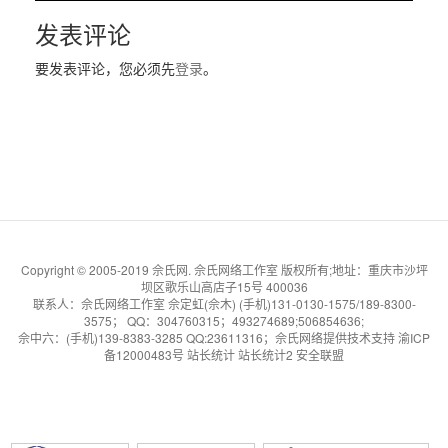
发表评论
要发表评论，您必须先
登录
。
Copyright © 2005-2019 佘氏网. 佘氏网络工作室 版权所有;地址：重庆市沙坪
坝区歌乐山高店子15号 400036
联系人：佘氏网络工作室 佘定虹(佘木) (手机)131-0130-1575/189-8300-
3575； QQ：304760315；493274689;506854636;
佘中六
：(手机)139-8383-3285 QQ:23611316；
佘氏网络提供技术支持
渝ICP
备12000483号
站长统计
站长统计2
安全联盟