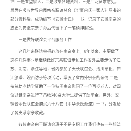
世! 一是看望家人，二是收集各地资料，三是广泛征求意见。
最后在吸收世界佘民宗亲联谊总会《华夏佘氏一家人》图书的
部分资料后，成功编写《安徽佘氏》一书，记录了安徽宗亲的
族史为安徽宗亲子孙后代留下了一笔精神财富。
三是做好联谊会平台服务工作
这几年来联谊会把心放在宗亲身上，6年以来，主要做了
这样几件事: -是继续做好宗亲联谊走访工作省外主要走访了江
苏、湖南、浙江等地，省内参加了天长联谊会、漕川祭祖、庐
江颁谱、皖西访亲等项活动，增强了省内外宗亲的亲情:二是
扶贫助老助学资助了一位特困宗亲慰问了一位百岁老人，对四
位逝世宗亲进行了吊唁对6名大学生提供了助学金。另外：安
徽省佘氏联谊会购买六十八套《中华佘氏源流》一书，分发给
了各支系宗亲收藏。
各位宗亲由于联谊会班子不是专职工作我们也有一些想法