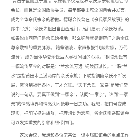
“青出于蓝而胜于蓝”。佘德聪不仅是世界佘氏宗亲联谊总会的
会长，而且是全国政协委员，每年都要出席全国两会并发言，
成为全体佘氏宗亲的骄傲。德聪会长曾在《佘氏家风故事》的
序中写道：“佘氏先祖出自山西雁门，雁门展示了佘氏根系。
如果说山西雁门是佘氏始祖地，那么铜陵就是继雁门之后佘氏
尊亲敬祖的重要脉源。‘籍肇铜陵，家声永报’‘铜陵世家，万代
流芳’，成为当今华夏佘氏后人寻根问祖的心境。”铜陵佘氏有
一幅流传至今的对联是：“兰水流芳远 铜陵衍派长。”上联“兰
水”是指莆田木兰溪两岸的佘氏家族；下联指铜陵佘氏不断发
展，繁衍到福建各地，丁才兴旺。“天下佘氏一家亲”是我们常
说的一句话，要真正做到“一家亲”，认同“一家亲”，达到“一家
亲”的情感境界和情感认同绝非一日之功。我想，把口号变成
现实，把阳光投进族群，把理想划为宏图，省佘氏宗亲联谊会
可以发挥重要的引领和纽带作用。
这次会议，我想和各位宗亲谈一谈本届联谊会的重点工作