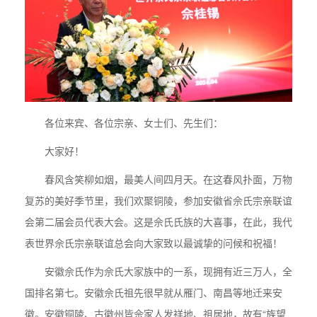
各位来宾、各位宗亲、女士们、先生们：
大家好！
春风含笑柳如烟，最美人间四月天。在这春风扑面，万物
复苏的美好季节里，我们欢聚铜陵，参加安徽省佘氏宗亲联谊
会第二届会员代表大会。这是佘氏氏族的大喜事，在此，我代
表世界佘氏宗亲联谊总会向大家致以最诚挚的问候和祝福！
安徽佘氏作为佘氏大家族中的一系，现拥有近三万人，全
国排名第七。安徽佘氏祖先很早就从雁门、南昌等地迁来安
徽。安徽铜陵、古徽州皆佘家人发祥地、祖居地，故有“族望