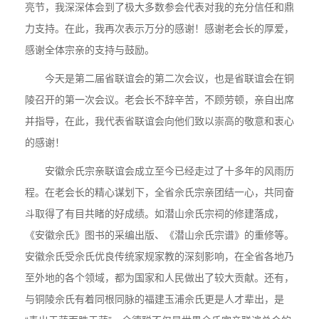
亮节，我深深体会到了极大多数参会代表对我的充分信任和鼎
力支持。在此，我再次表示万分的感谢！感谢老会长的厚爱，
感谢全体宗亲的支持与鼓励。
今天是第二届省联谊会的第二次会议，也是省联谊会在铜
陵召开的第一次会议。老会长不辞辛苦，不顾劳顿，亲自出席
并指导，在此，我代表省联谊会向他们致以崇高的敬意和衷心
的感谢！
安徽佘氏宗亲联谊会成立至今已经走过了十多年的风雨历
程。在老会长的精心谋划下，全省佘氏宗亲团结一心，共同奋
斗取得了有目共睹的好成绩。如潜山佘氏宗祠的修建落成，
《安徽佘氏》图书的采编出版、《潜山佘氏宗谱》的重修等。
安徽佘氏受佘氏优良传统家规家教的深刻影响，在全省各地乃
至外地的各个领域，都为国家和人民做出了较大贡献。还有，
与铜陵佘氏有着同根同脉的福建玉浦佘氏更是人才辈出，是