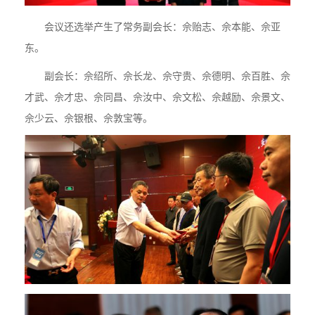
会议还选举产生了常务副会长：佘贻志、佘本能、佘亚
东。
副会长：佘绍所、佘长龙、佘守贵、佘德明、佘百胜、佘
才武、佘才忠、佘同昌、佘汝中、佘文松、佘越励、佘景文、
佘少云、佘银根、佘敦宝等。