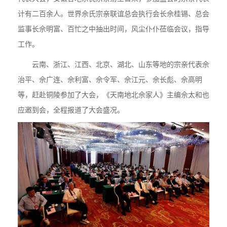
计有二百余人。世界佘氏宗亲联谊总会执行会长佘桂锡、总会
监事长佘明富、百忙之中抽出时间，风尘仆仆莅临会议，指导
工作。
云南、浙江、江西、北京、湖北、山东等地的宗亲代表佘
治平、佘广连、佘利富、佘令军、佘江元、佘长彪、佘高明
等，赶赴铜陵参加了大会，《天南地北佘家人》主编佘太和也
应邀到会，全程报道了大会盛况。