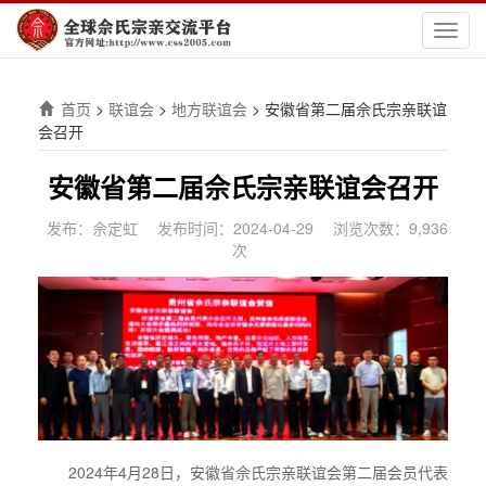
切
换
导
航
首页
>
联谊会
>
地方联谊会
>
安徽省第二届佘氏宗亲联谊
会召开
安徽省第二届佘氏宗亲联谊会召开
发布：佘定虹
发布时间：2024-04-29
浏览次数：9,936
次
2024年4月28日，安徽省佘氏宗亲联谊会第二届会员代表