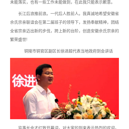
未能落实，也有一些工作未能做到，在此我只能表示歉意。
长江后浪推前浪。一代后人胜前人。我真诚地希望安徽省
佘氏宗亲联谊会在第二届班子的领导下，发扬奉献精神，团结
全省宗亲迈出新的步伐，跨上新的台阶，创造安徽佘氏宗亲的
繁荣盛世!
铜陵市铜官区副区长徐进超代表当地政府到会讲话
监事长佘才红致开幕词，对大家的到来表示热烈的欢迎。