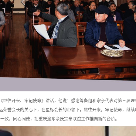
《继往开来、牢记使命》讲话，他说：感谢筹备组和宗亲代表对第三届理
远荣誉会长的关心下，在星标会长的带领下，继往开来，牢记使命，继续
结一致，同心同德，把重庆渝东佘氏宗亲联谊工作推向新的台阶。