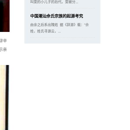
叫雯的小儿子的后代。雯被分...
中国潮汕佘氏宗族的起源考究
由余之后系出隗姓 据《辞源》载：“佘
姓，姓氏寻源云，...
辞辛
示亲