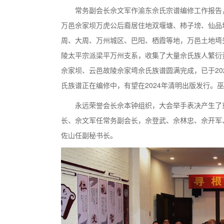
常务副会长佘文军作渝东佘氏宗谱编修工作报告
万邑佘家坝万虎公后裔居住地双堰塘、柿子塝、仙品
周、大周、万州城区、巴阳、栖霞等地，万邑土地塆
陵太平宗派梁平万州支系，收集了大量佘氏族人繁衍
佘家坝、云邑故陵佘家塆佘氏族谱圆满完成，已于2
氏族谱正在编修中，有望在2024年清明出版发行。
永远荣誉会长佘本钟组织，大会举手表决产生了
长、佘文军任常务副会长，佘登武、佘林忠、佘开军
佐山任副秘书长。