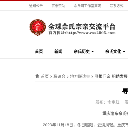
通知公告
宗亲赞助
佘氏网工作室声明
联系方式
首页
新闻
佘氏历史
佘氏文化
首页
>
联谊会
>
地方联谊会
>
寻根问亲 相助发展
发布：佘定虹
发
重庆渝东佘氏
2023年11月18日，冬日暖阳，云淡风轻。