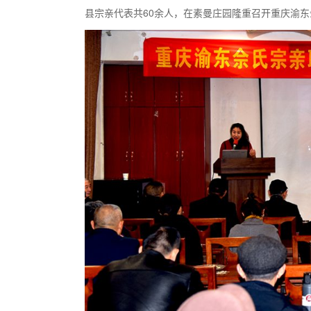
县宗亲代表共60余人，在素曼庄园隆重召开重庆渝