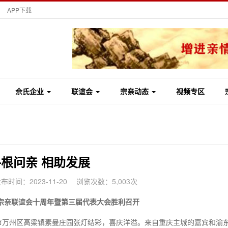
APP下载
佘氏企业
联谊会
宗亲动态
视频专区
寻根问亲 相助发展
布时间：2023-11-20
浏览次数：5,003次
宗亲联谊会十周年暨第三届代表大会胜利召开
重庆市万州区高梁镇素曼庄园张灯结彩，喜庆洋溢。来自重庆主城的嘉宾和渝