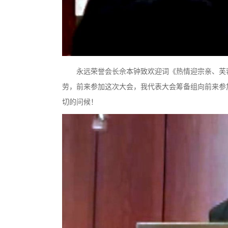
永远荣誉会长佘本钟致欢迎词《热情迎宗亲、芙
劳，前来参加这次大会，我代表大会筹备组向前来参
切的问候！