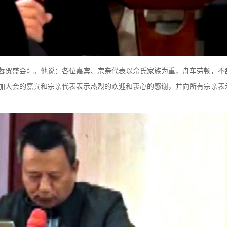
蓉贺盛会》。他说：各位嘉宾、宗亲代表以佘氏家族为重，舟车劳顿，不
加大会的嘉宾和宗亲代表表示热烈的欢迎和衷心的感谢，并向所有宗亲表