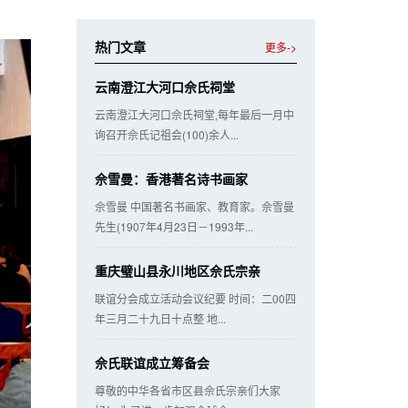
热门文章
更多->
云南澄江大河口佘氏祠堂
云南澄江大河口佘氏祠堂,每年最后一月中
询召开佘氏记祖会(100)余人...
佘雪曼：香港著名诗书画家
佘雪曼 中国著名书画家、教育家。佘雪曼
先生(1907年4月23日－1993年...
重庆璧山县永川地区佘氏宗亲
联谊分会成立活动会议纪要 时间：二00四
年三月二十九日十点整 地...
佘氏联谊成立筹备会
尊敬的中华各省市区县佘氏宗亲们大家