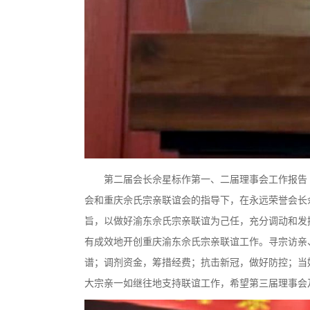
第二届会长佘星标作第一、二届理事会工作报告
会和重庆佘氏宗亲联谊会的指导下，在永远荣誉会长
旨，以做好渝东佘氏宗亲联谊为己任，充分调动和发
有成效地开创重庆渝东佘氏宗亲联谊工作。寻宗访亲
谱；调剂资金，筹措经费；抗击新冠，做好防控；当
大宗亲一如继往地支持联谊工作，希望第三届理事会