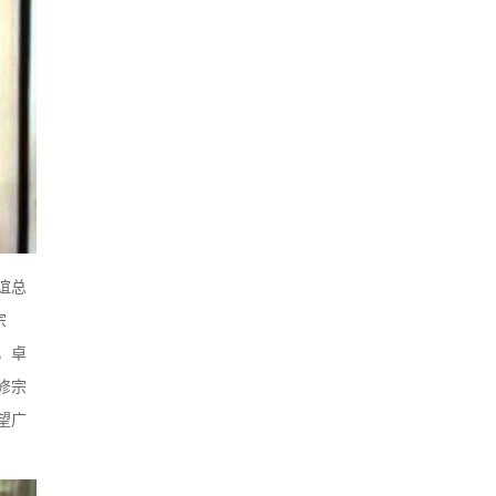
谊总
宗
，卓
修宗
望广