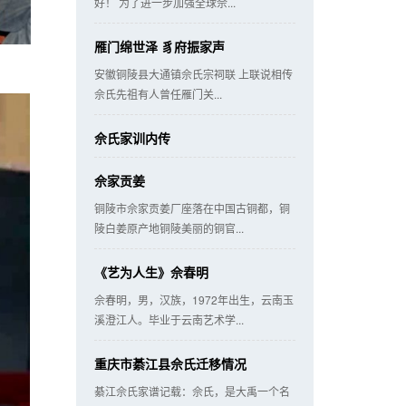
好！ 为了进一步加强全球佘...
雁门绵世泽 豸府振家声
安徽铜陵县大通镇佘氏宗祠联 上联说相传
佘氏先祖有人曾任雁门关...
佘氏家训内传
佘家贡姜
铜陵市佘家贡姜厂座落在中国古铜都，铜
陵白姜原产地铜陵美丽的铜官...
《艺为人生》佘春明
佘春明，男，汉族，1972年出生，云南玉
溪澄江人。毕业于云南艺术学...
重庆市綦江县佘氏迁移情况
綦江佘氏家谱记载：佘氏，是大禹一个名