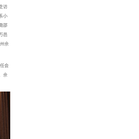
走访
系小
南邵
万邑
万州佘
标任会
、佘