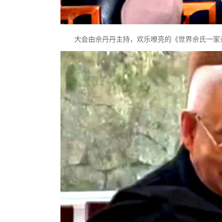
大会由佘丹丹主持，欢乐嘹亮的《世界佘氏一家