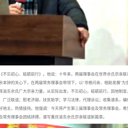
《不忘初心、砥砺前行》。他说：十年来，两届理事会在世界佘氏宗亲联
佘本钟的关心下，在两届常务理事会带领下，以“寻根问亲、相助发展”为
挥渝东佘氏广大宗亲力量，从实际出发，不忘初心，砥砺前行，因地制宜
、广泛联谊；慰老济弱，扶贫助学；学习法律，代理诉讼；收集谱系，编
好地主，热情接待。他强调：今天将产生第三届理事会及常务理事会，希
及常务理事会团结拼搏，谱写重庆渝东佘氏宗亲联谊新篇章。