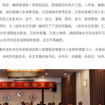
，他说：编修族谱是一项承前启后、慰祖励孙的浩大工程。八年来，编委
堆、湖北鹤峰小东洲等支脉，云邑故陵佘家塆支系，万邑佘家嘴万凤公支
先旺公支系龙沙、甘宁、河口、岩口、瀼渡、郭村、走马、新田等地，湖
资料，为《渝东佘氏宗谱》编修打下了坚实的基础。《渝东佘氏宗谱》之
023年清明成功首发。万邑佘家嘴、万邑土地塆、湖南邵陵太平宗派梁平
巫山东坪坝支系因刚续修族谱，这次不再编修。
重庆渝东佘氏宗亲联谊会第三届理事会理事33人及常务理事12人，佘星
、佘纯华任副会长，佘文军兼任秘书长，佘丹丹、佘越峰、佘炀文、佘伟