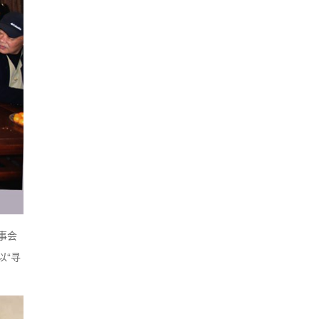
事会
以“寻