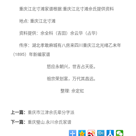
重庆江北寸滩家谱根据:重庆江北寸滩佘氏提供资料
地点: 重庆江北寸滩
资料提供：佘全科（吉田）佘云华（占华）
传序：湖北孝敢麻城有八房来四川重庆江北光绪乙末年
（1895）年新编家谱
怒应永朝兴，世吉占天臣。
祖宗荣划富，万代其昌远。
整理: 佘定虹
上一篇：
重庆市江津佘氏辈分字派
下一篇：
重庆璧山.永川佘氏家谱