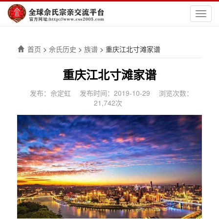
切
换
导
航
首页
>
佘氏历史
>
族谱
>
重庆江北寸滩家谱
重庆江北寸滩家谱
发布：佘定虹
发布时间：2019-10-29
浏览次数：
21,742次