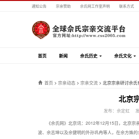
通知公告
宗亲赞助
佘氏网工作室声明
联系方式
首页
新闻
佘氏历史
佘氏文化
首页
>
宗亲动态
>
宗亲交流
>
北京宗亲研讨佘氏
北京
发布：佘定虹
发
《佘氏网》北京讯：2012年12月15日，北京
波、佘志坤以及佘健明的外孙巩冉等人，在佘方姝的