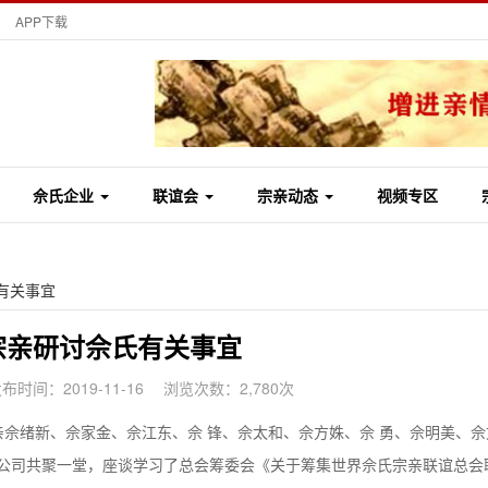
APP下载
佘氏企业
联谊会
宗亲动态
视频专区
有关事宜
宗亲研讨佘氏有关事宜
布时间：2019-11-16
浏览次数：2,780次
宗亲佘绪新、佘家金、佘江东、佘 锋、佘太和、佘方姝、佘 勇、佘明美、佘
公司共聚一堂，座谈学习了总会筹委会《关于筹集世界佘氏宗亲联谊总会