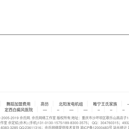
舞蹈加盟费用
高仿
北阳发电机组
睢宁王氏家族
定西白癜风医院
—
–
—
—
–
–
–
ht © 2005-2019 佘氏网. 佘氏网络工作室 版权所有;地址：重庆市沙坪坝区歌乐山高店子15
定虹(佘木) (手机)131-0130-1575/189-8300-3575； QQ：304760315；493274
8383-3285 QQ:23611316；
佘氏网络提供技术支持
渝ICP备12000483号
站长统计