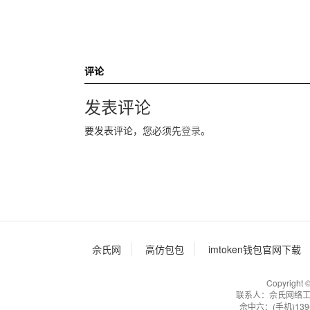
评论
发表评论
要发表评论，您必须先
登录
。
佘氏网
高仿包包
imtoken钱包官网下载
Copyrig
联系人：佘氏网络工作室 佘
佘中六
：(手机)139-