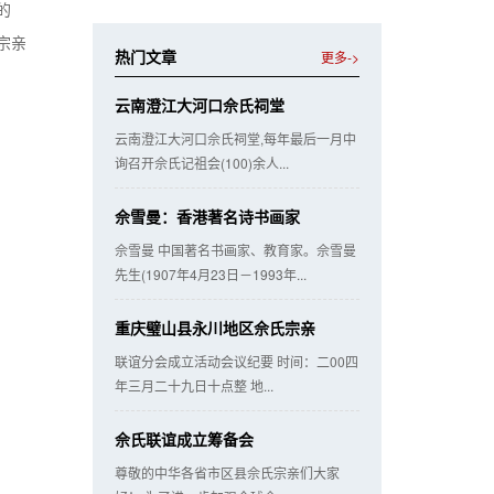
的
宗亲
热门文章
更多->
云南澄江大河口佘氏祠堂
云南澄江大河口佘氏祠堂,每年最后一月中
询召开佘氏记祖会(100)余人...
佘雪曼：香港著名诗书画家
佘雪曼 中国著名书画家、教育家。佘雪曼
先生(1907年4月23日－1993年...
重庆璧山县永川地区佘氏宗亲
联谊分会成立活动会议纪要 时间：二00四
年三月二十九日十点整 地...
佘氏联谊成立筹备会
尊敬的中华各省市区县佘氏宗亲们大家