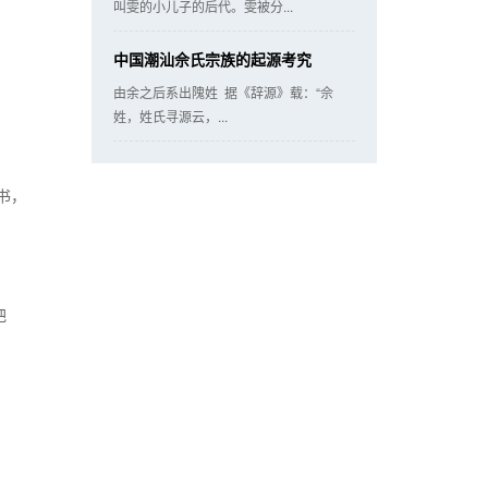
叫雯的小儿子的后代。雯被分...
中国潮汕佘氏宗族的起源考究
由余之后系出隗姓 据《辞源》载：“佘
姓，姓氏寻源云，...
书，
把