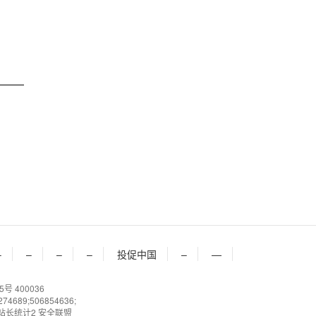
–
–
–
–
投促中国
–
—
号 400036
689;506854636;
站长统计2
安全联盟