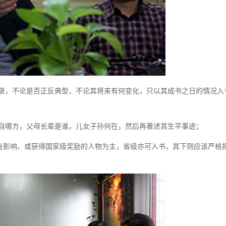
录，不论是否正反典型，不论其将来有何变化，只以其成书之日的情况入
自哪方，父母长辈是谁，儿女子孙何在，然后再著述其生平事迹；
国有影响、或获得国家级奖励的人物为主，省级亦可入书，其下则应该严格