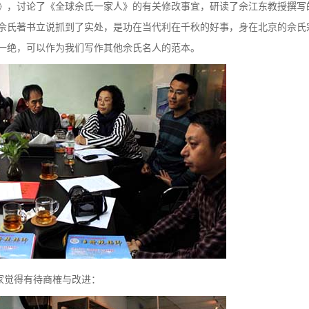
》，讨论了《全球佘氏一家人》的有关修改事宜，研读了佘江东教授撰写
佘氏著书立说抓到了实处，是功在当代利在千秋的好事，身在北京的佘氏
一绝，可以作为我们写作其他佘氏名人的范本。
家觉得有待商榷与改进：