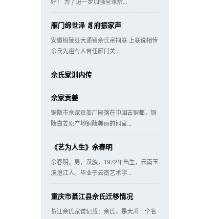
好！ 为了进一步加强全球佘...
雁门绵世泽 豸府振家声
安徽铜陵县大通镇佘氏宗祠联 上联说相传
佘氏先祖有人曾任雁门关...
佘氏家训内传
佘家贡姜
铜陵市佘家贡姜厂座落在中国古铜都，铜
陵白姜原产地铜陵美丽的铜官...
《艺为人生》佘春明
佘春明，男，汉族，1972年出生，云南玉
溪澄江人。毕业于云南艺术学...
重庆市綦江县佘氏迁移情况
綦江佘氏家谱记载：佘氏，是大禹一个名