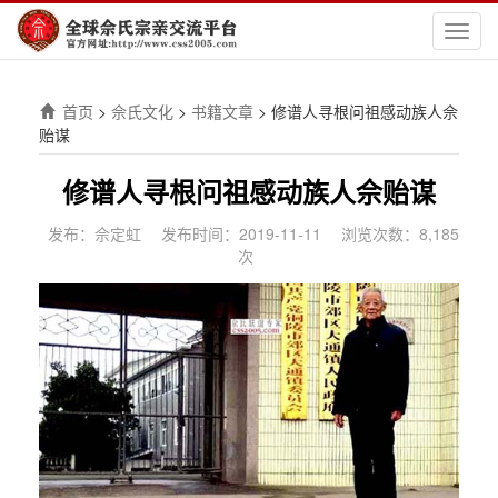
切
换
导
航
首页
>
佘氏文化
>
书籍文章
>
修谱人寻根问祖感动族人佘
贻谋
修谱人寻根问祖感动族人佘贻谋
发布：佘定虹
发布时间：2019-11-11
浏览次数：8,185
次