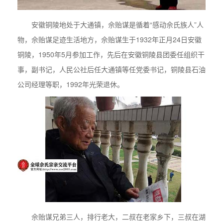
安徽铜陵地处于大通镇，佘贻谋是循着“感动佘氏族人”人
物，佘贻谋足迹生活地方，佘贻谋生于1932年正月24日安徽
铜陵，1950年5月参加工作，先后在安徽铜陵县团委任组织干
事，副书记，人民公社后任大通镇等任党委书记，铜陵县石油
公司经理等职，1992年光荣退休。
佘贻谋兄弟三人，排行老大，二叔在老家乡下，三叔在湖