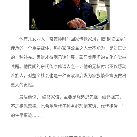
他有儿女四人，常安排时间回家传送家风，把“铜陵世家”
传承的一个重要载体，热心家族公益之人士不能为，是对正史
的一种补充。家谱才得到迅速伸展，彰显着民间的文化自觉被
唤醒。他民间的佘氏传序修谱人之一，他的无私付出不仅感动
着族人，对整个社会也是一种贡献和启发为家族繁荣富强做出
更大的贡献。
最后他说：“编修家谱，主要是想追思先祖，缅怀祖宗，
不忘祖先恩德。也希望后代子孙务必珍惜家谱，代代相传。”
的生平事迹……。