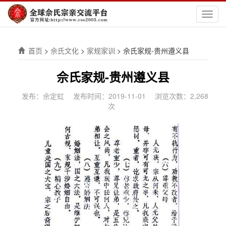
切
换
导
航
首页
>
佘氏文化
>
家规家训
>
佘氏家规-贵州遵义县
佘氏家规-贵州遵义县
发布：佘定虹
发布时间：2019-11-01
浏览次数：2,268
次