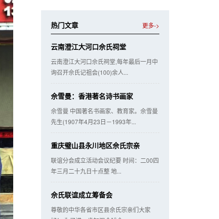
热门文章
更多->
云南澄江大河口佘氏祠堂
云南澄江大河口佘氏祠堂,每年最后一月中
询召开佘氏记祖会(100)余人...
佘雪曼：香港著名诗书画家
佘雪曼 中国著名书画家、教育家。佘雪曼
先生(1907年4月23日－1993年...
重庆璧山县永川地区佘氏宗亲
联谊分会成立活动会议纪要 时间：二00四
年三月二十九日十点整 地...
佘氏联谊成立筹备会
尊敬的中华各省市区县佘氏宗亲们大家