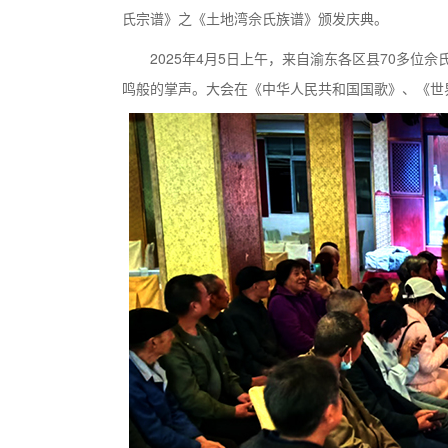
氏宗谱》之《土地湾佘氏族谱》颁发庆典。
2025年4月5日上午，来自渝东各区县70多位
鸣般的掌声。大会在《中华人民共和国国歌》、《世