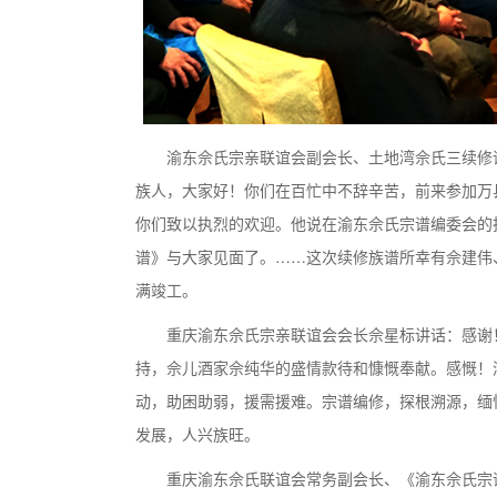
渝东佘氏宗亲联谊会副会长、土地湾佘氏三续修
族人，大家好！你们在百忙中不辞辛苦，前来参加万
你们致以执烈的欢迎。他说在渝东佘氏宗谱编委会的
谱》与大家见面了。……这次续修族谱所幸有佘建伟
满竣工。
重庆渝东佘氏宗亲联谊会会长佘星标讲话：感谢
持，佘儿酒家佘纯华的盛情款待和慷慨奉献。感慨！
动，助困助弱，援需援难。宗谱编修，探根溯源，缅
发展，人兴族旺。
重庆渝东佘氏联谊会常务副会长、《渝东佘氏宗