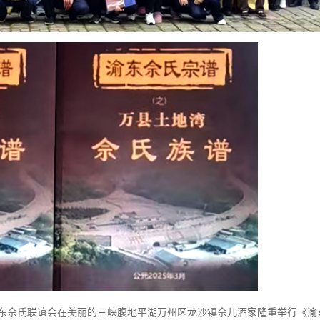
东佘氏联谊会在美丽的三峡腹地平湖万州区龙沙镇佘儿酒家隆重举行《渝