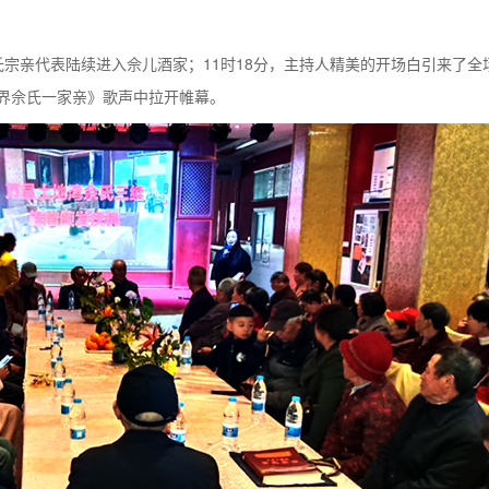
佘氏宗亲代表陆续进入佘儿酒家；11时18分，主持人精美的开场白引来了全
界佘氏一家亲》歌声中拉开帷幕。