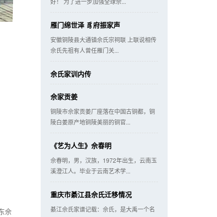
好！ 为了进一步加强全球佘...
雁门绵世泽 豸府振家声
安徽铜陵县大通镇佘氏宗祠联 上联说相传
佘氏先祖有人曾任雁门关...
佘氏家训内传
佘家贡姜
铜陵市佘家贡姜厂座落在中国古铜都，铜
陵白姜原产地铜陵美丽的铜官...
《艺为人生》佘春明
佘春明，男，汉族，1972年出生，云南玉
溪澄江人。毕业于云南艺术学...
重庆市綦江县佘氏迁移情况
綦江佘氏家谱记载：佘氏，是大禹一个名
东佘