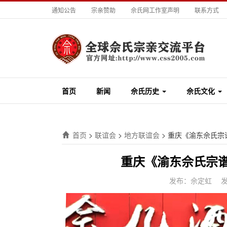
通知公告
宗亲赞助
佘氏网工作室声明
联系方式
首页
新闻
佘氏历史
佘氏文化
首页
>
联谊会
>
地方联谊会
>
重庆《渝东佘氏宗
重庆《渝东佘氏宗
发布：佘定虹
发