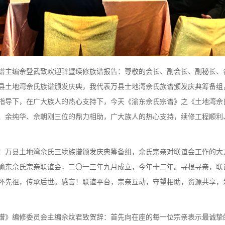
谱主编佘登武致欢迎辞暨续修族谱报告：尊敬的会长、副会长、副秘长、
县土地湾佘氏族谱颁发庆典，我代表万县士地湾佘氏族谱颁发庆典筹备组
指导下，在广大族人的热心支持下，今天《渝东佘氏宗谱》之《土地湾佘
、余纯华、佘朝刚三位的鼎力相助，广大族人的热心支持，续修工程顺利
！万县土地湾佘氏三续族谱颁发庆典筹备组，佘氏宗亲对联谊会工作的大
渝东佘氏宗亲联谊会，二〇一三年九月成立，今年十二年。寻根寻亲，联
怀先祖，传承后世。感言！联谊平台，宗亲互动，守望相助，资源共享，
谱》编修委员会主编佘炆君致贺辞：首先向在座的每一位宗亲表示最诚挚