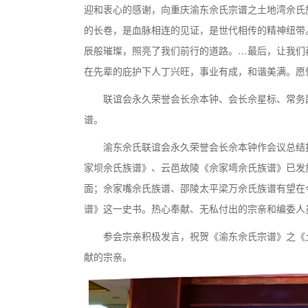
迎和衷心的感谢，向重庆渝东佘氏宗谱之土地湾佘氏
的长卷，是血脉相连的见证，是世代相传的精神纽带
辰般璀璨，照亮了我们前行的道路。…最后，让我们
在先辈的庇护下人丁兴旺，事业有成，和谐美满。愿
联谊会永久荣誉会长佘本钟、会长佘星标、常务
谱。
渝东佘氏联谊会永久荣誉会长佘本钟作会议总结
家坝佘氏族谱》、云邑故陵《佘家塆佘氏族谱》已发
面；佘家嘴佘氏族谱、邵陵太平梁万佘氏族谱有望在
谱》这一史书。热心奉献、无私付出的宗亲和编委人
参会宗亲积极发言，祝贺《渝东佘氏宗谱》之《
献的宗亲。