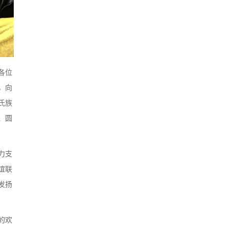
各位
，向
氏族
、圆
力支
谊联
发扬
的欢