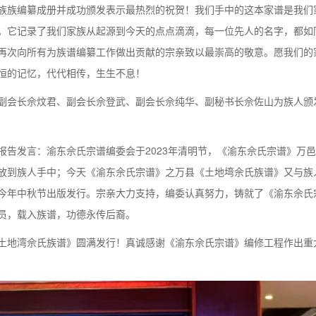
族族编纂成册并成功颁发表示最热烈的祝贺！我们手中的这本家谱是我们
。它记录了我们家族从起源到今天的点点滴滴，每一位先人的名字，都如
再次向所有为族谱编纂工作做出贡献的宗亲致以最崇高的敬意。愿我们的
恒的记忆，代代相传，生生不息！
副会长佘炆君、副会长佘登武、副会长佘纯华、副秘书长佘佐山为族人颁
报告发言：渝东佘氏宗谱编委会于2023年清明节，《渝东佘氏宗谱》万
放到族人手中；今天《渝东佘氏宗谱》之万县《土地塆佘氏族谱》又与族
今年中秋节出版发行。宗亲大力支持，编委认真努力，铸就了《渝东佘氏
员，载入族谱，功德永传后裔。
土地湾佘氏族谱》圆满发行！真诚感谢《渝东佘氏宗谱》编修工程作出重