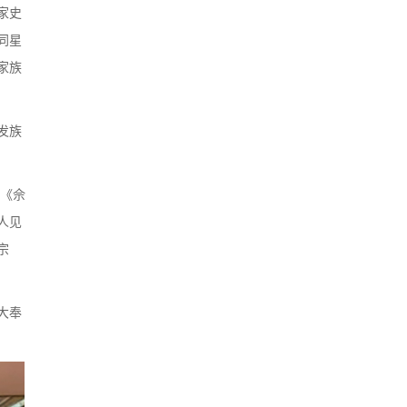
家史
同星
家族
发族
邑《佘
人见
宗
大奉