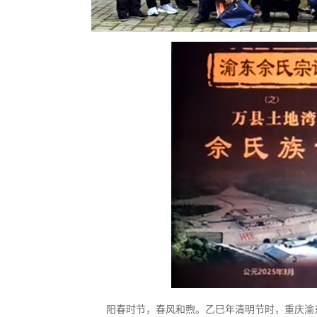
阳春时节，春风和煦。乙巳年清明节时，重庆渝