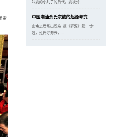
叫雯的小儿子的后代。雯被分...
中国潮汕佘氏宗族的起源考究
场雷
由余之后系出隗姓 据《辞源》载：“佘
姓，姓氏寻源云，...