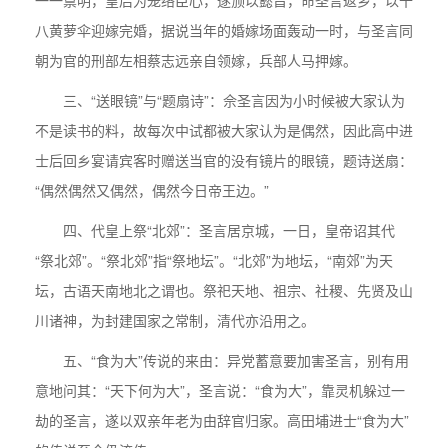
一一禀明，皇后为笼络臣心，遂颁以懿旨，命圣言返乡，以十
八黄萝伞迎嫁完婚，据说当年的婚嫁场面轰动一时，与圣言同
朝为官的刑部左相蔡志远亲自领嫁，兵部人马押嫁。
三、“送眼镜”与“题扇诗”：佘圣言因为小时候被大家认为
不是读书的料，故每次中试都被大家认为是偶然，因此高中进
士后回乡宴请宾客时赠送当官的没有镜片的眼镜，题诗送扇：
“偶然偶然又偶然，偶然今日帝王边。”
四、代皇上祭“北郊”：圣言居京城，一日，皇帝诏其代
“祭北郊”。“祭北郊”指“祭地坛”。“北郊”为地坛，“南郊”为天
坛，古语天南地北之谓也。祭祀天地、祖宗、社稷、先贤及山
川诸神，为封建国家之常制，清代亦沿用之。
五、“食为大”传说的来由：异党蓄意要加害圣言，别有用
意地问其：“天下何为大”，圣言说：“食为大”，靠灵机躲过一
劫的圣言，遂以双亲年老为由辞官归家。高田埔进士“食为大”