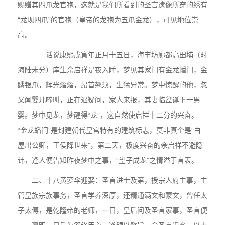
赐赠其四爪龙官袍，这就是我们所看到的圣言遗像所穿的绣有
“龙现四爪”的官袍（皇帝的龙袍为五爪金龙），可见地位崇
高。
话说康熙戊寅年正月十五日，海丰坊廊都高田埔（时
海陆未分）庠生佘启祥是夜入睡，梦见其家门有金龙蟠门，金
鳞银爪，辉光熠熠，昂首翘须，生猛异常。梦中惊醒的他，忽
又闻婴儿啼叫，正在迟疑间，家人来报，其妻临盆诞下一男
婴。梦中见龙，梦醒得“龙”，这自然使启祥十二分的兴奋。
“金龙蟠门”是封建朝代皇宫特有的建筑标志，莫非真个是“白
屋出公卿，王侯降世来”，第二天，极度兴奋的佘启祥不避隐
讳，逢人便告知昨夜梦中之事，“望子成龙”之情溢于言表。
二、十八黄萝伞迎娶：圣言进士及第，授宗人府主事，主
管皇族宗族事务，圣言学养深厚，还精通满文和蒙文，曾任太
子太傅，是乾隆帝的老师，一日，皇后问及圣言家事，圣言便