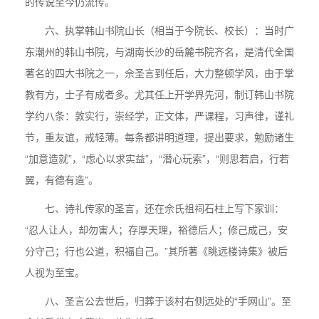
的传说至今仍流传。
六、执掌韩山书院山长（相当于今院长、校长）：当时广
东潮州的韩山书院，与湖南长沙的岳麓书院齐名，是清代全国
著名的四大书院之一，佘圣言到任后，大力整顿学风，由于掌
教有方，士子有成者多。尤其任上开学界先河，制订韩山书院
学约八条：敦实行，崇经学，正文体，严课程，习声律，谨礼
节，重友谊，戒轻薄。每条都讲明道理，提出要求，勉励诸生
“加意造就”，“虑心以求实益”，“潜心玩索”，“则思若启，行若
翼，有德有造”。
七、诗礼传家的圣言，还在佘氏祖祠石柱上写下家训：
“忍人让人，却勿害人；存厚天理，裕德后人；修己成己，安
分守己；行也公道，积福自己。”其所著《眺远楼诗集》被后
人视为至宝。
八、圣言公去世后，归葬于该村右侧远处的“手网山”。至