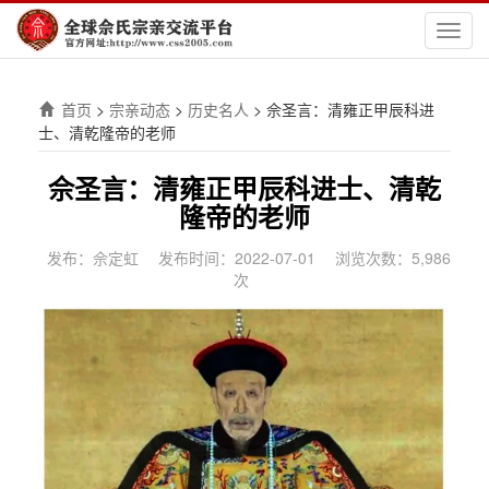
切
换
导
航
首页
>
宗亲动态
>
历史名人
>
佘圣言：清雍正甲辰科进
士、清乾隆帝的老师
佘圣言：清雍正甲辰科进士、清乾
隆帝的老师
发布：佘定虹
发布时间：2022-07-01
浏览次数：5,986
次