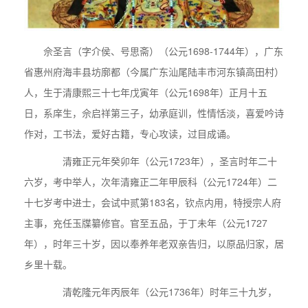
佘圣言（字介侯、号思斋）（公元1698-1744年），广东
省惠州府海丰县坊廓都（今属广东汕尾陆丰市河东镇高田村）
人，生于清康熙三十七年戊寅年（公元1698年）正月十五
日，系庠生，佘启祥第三子，幼承庭训，性情恬淡，喜爱吟诗
作对，工书法，爱好古籍，专心攻读，过目成诵。
清雍正元年癸卯年（公元1723年），圣言时年二十
六岁，考中举人，次年清雍正二年甲辰科（公元1724年）二
十七岁考中进士，会试中贰第183名，钦点内用，特授宗人府
主事，充任玉牒纂修官。官至五品，于丁未年（公元1727
年），时年三十岁，因以奉养年老双亲告归，以原品归家，居
乡里十载。
清乾隆元年丙辰年（公元1736年）时年三十九岁，