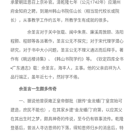
承蒙朝廷恩召上京补官。清乾隆七年（公元1742年）应潮州
府金知府之聘，到潮州韩山书院任山长（相当现代校长或院
长），从事教学工作约五年，所教学生有成就的很多。
佘圣言对于关中张载、闽中朱熹、廉溪周敦颐、洛阳
程颢、程颐等各派著作，圣言公无不探究；对于宋代理学潜心
研究，对于书中大小问题，圣言公无不理义通达而后释手。著
作有《眺远楼诗集》、《韩山书院学约》等。《钦定四库全书
▪广东通志》载：佘圣言，海丰人，主事。他的父亲启祥为人
品行端正，虽年近七十，然好学不倦。
佘圣言一生颇多传奇
一、据说他曾获雍正皇帝御批（据传“金龙蟠门”皇宫始可
建造，庶民不能也），在其家乡建“金龙蟠门”府第，以应其父
在其出生时之梦，颇具神奇的传说，至今仍有轶事流传。乾隆
登基后，曾派人寻访恩师的下落，得知恩师归乡的消息后，特